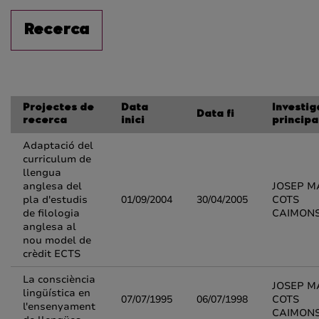
Recerca
Projectes de
Data
Investig
Data fi
recerca
inici
principa
Adaptació del
curriculum de
llengua
anglesa del
JOSEP M
pla d'estudis
01/09/2004
30/04/2005
COTS
de filologia
CAIMON
anglesa al
nou model de
crèdit ECTS
La consciència
JOSEP M
lingüística en
07/07/1995
06/07/1998
COTS
l'ensenyament
CAIMON