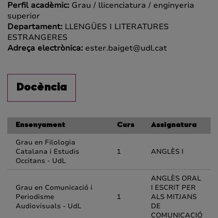
Perfil acadèmic:
Grau / llicenciatura / enginyeria
superior
Departament:
LLENGÜES I LITERATURES
ESTRANGERES
Adreça electrònica:
ester.baiget@udl.cat
Docència
Ensenyament
Curs
Assignatura
Grau en Filologia
Catalana i Estudis
1
ANGLÈS I
Occitans - UdL
ANGLÈS ORAL
Grau en Comunicació i
I ESCRIT PER
Periodisme
1
ALS MITJANS
Audiovisuals - UdL
DE
COMUNICACIÓ