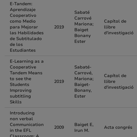
E-Tandem:
Aprendizaje
Sabaté
Cooperativo
Carrové
como Medio
Capítol de
Mariona;
para Mejorar
2019
llibre
Baiget
las Habilidades
d'investigació
Bonany
de Subtitulado
Ester
de los
Estudiantes
E-Learning as a
Cooperative
Sabaté-
Tandem Means
Carrové,
Capítol de
to see the
Mariona;
2019
llibre
Students
Baiget-
d'investigació
Improving
Bonany,
subtitling
Ester
Skills
Introducing
non verbal
Communication
Baiget E,
2009
Acta congrés
in the EFL
Irun M.
Classroom: A