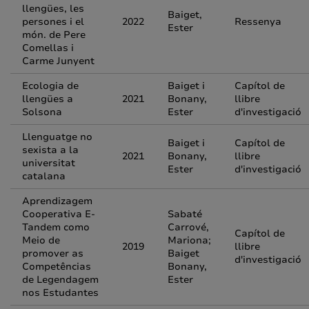
llengües, les
Baiget,
persones i el
2022
Ressenya
Ester
món. de Pere
Comellas i
Carme Junyent
Ecologia de
Baiget i
Capítol de
llengües a
2021
Bonany,
llibre
Solsona
Ester
d'investigació
Llenguatge no
Baiget i
Capítol de
sexista a la
2021
Bonany,
llibre
universitat
Ester
d'investigació
catalana
Aprendizagem
Cooperativa E-
Sabaté
Tandem como
Carrové,
Capítol de
Meio de
Mariona;
2019
llibre
promover as
Baiget
d'investigació
Competências
Bonany,
de Legendagem
Ester
nos Estudantes