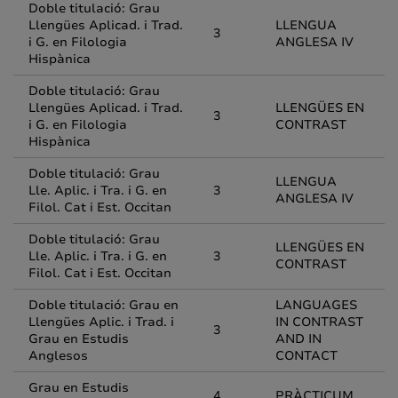
Doble titulació: Grau
Llengües Aplicad. i Trad.
LLENGUA
3
i G. en Filologia
ANGLESA IV
Hispànica
Doble titulació: Grau
Llengües Aplicad. i Trad.
LLENGÜES EN
3
i G. en Filologia
CONTRAST
Hispànica
Doble titulació: Grau
LLENGUA
Lle. Aplic. i Tra. i G. en
3
ANGLESA IV
Filol. Cat i Est. Occitan
Doble titulació: Grau
LLENGÜES EN
Lle. Aplic. i Tra. i G. en
3
CONTRAST
Filol. Cat i Est. Occitan
Doble titulació: Grau en
LANGUAGES
Llengües Aplic. i Trad. i
IN CONTRAST
3
Grau en Estudis
AND IN
Anglesos
CONTACT
Grau en Estudis
4
PRÀCTICUM