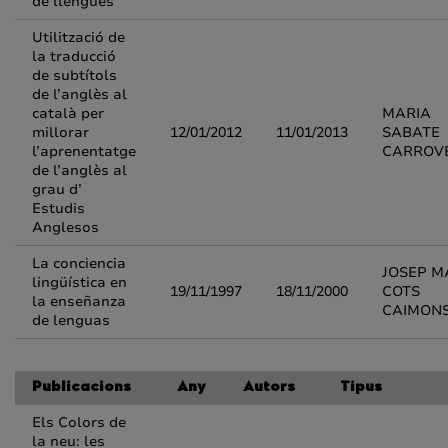
de llengües
Utilització de
la traducció
de subtítols
de l’anglès al
català per
MARIA
millorar
12/01/2012
11/01/2013
SABATE
l’aprenentatge
CARROV
de l’anglès al
grau d’
Estudis
Anglesos
La conciencia
JOSEP M
lingüística en
19/11/1997
18/11/2000
COTS
la enseñanza
CAIMON
de lenguas
Publicacions
Any
Autors
Tipus
Els Colors de
la neu: les