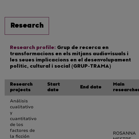
Research
Research profile:
Grup de recerca en
transformacions en els mitjans audiovisuals i
les seues implicacions en el desenvolupament
polític, cultural i social (GRUP-TRAMA)
Research
Start
Main
End date
projects
date
researche
Análisis
cualitativo
y
cuantitativo
de los
factores de
ROSANNA
la ficción