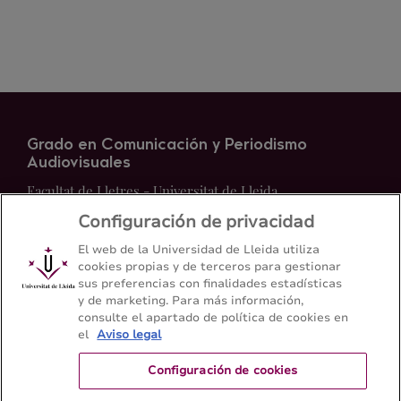
Grado en Comunicación y Periodismo
Audiovisuales
Facultat de Lletres - Universitat de Lleida
Configuración de privacidad
Mapa del web
Contacto
El web de la Universidad de Lleida utiliza
cookies propias y de terceros para gestionar
sus preferencias con finalidades estadísticas
973 70 21 08
y de marketing. Para más información,
consulte el apartado de política de cookies en
el
Aviso legal
Configuración de cookies