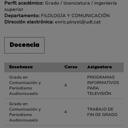
Perfil académico:
Grado / licenciatura / ingeniería
superior
Departamento:
FILOLOGÍA Y COMUNICACIÓN
Dirección electrónica:
enric.pinyol@udl.cat
Docencia
Enseñanza
Curso
Asignatura
Grado en
PROGRAMAS
Comunicación y
INFORMATIVOS
4
Periodismo
PARA
Audiovisuaels
TELEVISIÓN
Grado en
Comunicación y
TRABAJO DE
4
Periodismo
FIN DE GRADO
Audiovisuaels