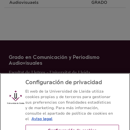
Audiovisuaels
GRADO
Grado en Comunicación y Periodismo
Audiovisuales
Facultat de Lletres - Universitat de Lleida
Configuración de privacidad
Mapa del web
Contacto
El web de la Universidad de Lleida utiliza
cookies propias y de terceros para gestionar
sus preferencias con finalidades estadísticas
973 70 21 08
y de marketing. Para más información,
consulte el apartado de política de cookies en
el
Aviso legal