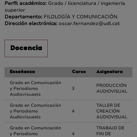
Perfil académico:
Grado / licenciatura / ingeniería
superior
Departamento:
FILOLOGÍA Y COMUNICACIÓN
Dirección electrónica:
oscar.fernandez@udl.cat
Docencia
Enseñanza
Curso
Asignatura
Grado en Comunicación
PRODUCCIÓN
y Periodismo
3
AUDIOVISUAL
Audiovisuaels
Grado en Comunicación
TALLER DE
y Periodismo
4
CREACIÓN
Audiovisuaels
AUDIOVISUAL
Grado en Comunicación
TRABAJO DE
y Periodismo
4
FIN DE