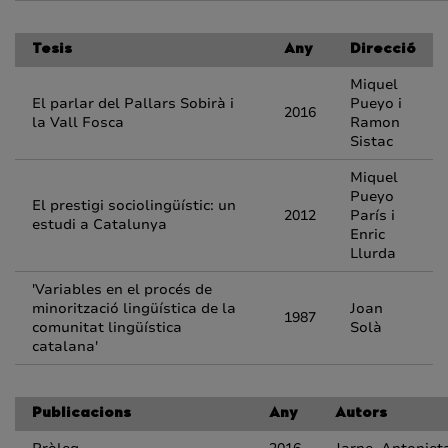
Tesis
Any
Direcció
Miquel
El parlar del Pallars Sobirà i
Pueyo i
2016
la Vall Fosca
Ramon
Sistac
Miquel
Pueyo
El prestigi sociolingüístic: un
2012
París i
estudi a Catalunya
Enric
Llurda
'Variables en el procés de
minorització lingüística de la
Joan
1987
comunitat lingüística
Solà
catalana'
Publicacions
Any
Autors