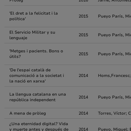
Pròleg
2016
Jarne, Antonieta
'El dret a la felicitat i la
2015
Pueyo París, Mi
política'
El Servicio Militar y su
2015
Pueyo París, Mi
lenguaje
'Metges i pacients. Bons o
2015
Pueyo París, Mi
útils?
'De l'espai català de
comunicació a la societat i
2014
Homs,Francesc;C
la nació en xarxa'
La llengua catalana en una
2014
Pueyo París, Mi
república independent
A mena de pròleg
2014
Torres, Víctor;
¿Una eternidad digital? Vida
y muerte antes y después de
2014
Pueyo, Miquel; 