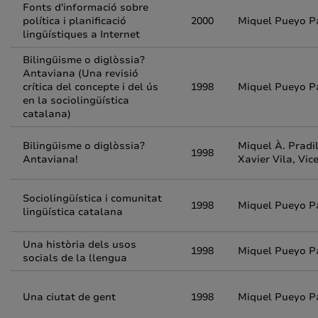
Fonts d'informació sobre
política i planificació
2000
Miquel Pueyo P
lingüístiques a Internet
Bilingüisme o diglòssia?
Antaviana (Una revisió
crítica del concepte i del ús
1998
Miquel Pueyo P
en la sociolingüística
catalana)
Bilingüisme o diglòssia?
Miquel À. Pradi
1998
Antaviana!
Xavier Vila, Vic
Sociolingüística i comunitat
1998
Miquel Pueyo P
lingüística catalana
Una història dels usos
1998
Miquel Pueyo P
socials de la llengua
Una ciutat de gent
1998
Miquel Pueyo P