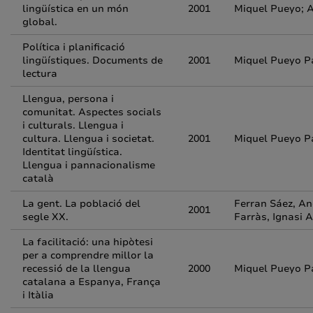
lingüística en un món
2001
Miquel Pueyo; A
global.
Política i planificació
lingüístiques. Documents de
2001
Miquel Pueyo Pa
lectura
Llengua, persona i
comunitat. Aspectes socials
i culturals. Llengua i
cultura. Llengua i societat.
2001
Miquel Pueyo P
Identitat lingüística.
Llengua i pannacionalisme
català
La gent. La població del
Ferran Sáez, An
2001
segle XX.
Farràs, Ignasi 
La facilitació: una hipòtesi
per a comprendre millor la
recessió de la llengua
2000
Miquel Pueyo P
catalana a Espanya, França
i Itàlia