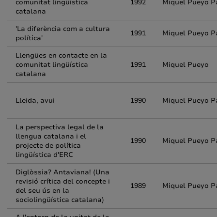
comunitat lingüística
1992
Miquel Pueyo P
catalana
'La diferència com a cultura
1991
Miquel Pueyo P
política'
Llengües en contacte en la
comunitat lingüística
1991
Miquel Pueyo
catalana
Lleida, avui
1990
Miquel Pueyo P
La perspectiva legal de la
llengua catalana i el
1990
Miquel Pueyo P
projecte de política
lingüística d'ERC
Diglòssia? Antaviana! (Una
revisió crítica del concepte i
1989
Miquel Pueyo P
del seu ús en la
sociolingüística catalana)