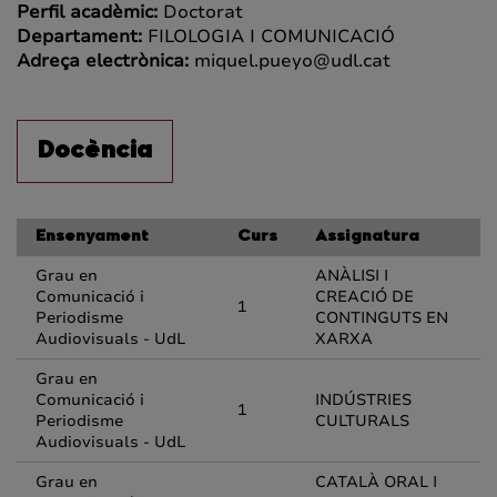
Perfil acadèmic:
Doctorat
Departament:
FILOLOGIA I COMUNICACIÓ
Adreça electrònica:
miquel.pueyo@udl.cat
Docència
Ensenyament
Curs
Assignatura
Grau en
ANÀLISI I
Comunicació i
CREACIÓ DE
1
Periodisme
CONTINGUTS EN
Audiovisuals - UdL
XARXA
Grau en
Comunicació i
INDÚSTRIES
1
Periodisme
CULTURALS
Audiovisuals - UdL
Grau en
CATALÀ ORAL I