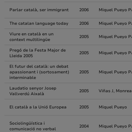
Parlar català, ser immigrant
2006
Miquel Pueyo P
The catalan language today
2006
Miquel Pueyo P
Viure en català en un
2005
Miquel Pueyo P
context multilingüe
Pregó de la Festa Major de
2005
Miquel Pueyo P
Lleida 2005
El futur del català: un debat
apassionant i (sortosament)
2005
Miquel Pueyo P
interminable
Laudatio senyor Josep
2005
Viñas J, Monreal
Vallverdú Aixalà
El català a la Unió Europea
2005
Miquel Pueyo
Sociolingüística i
2004
Miquel Pueyo P
comunicació no verbal