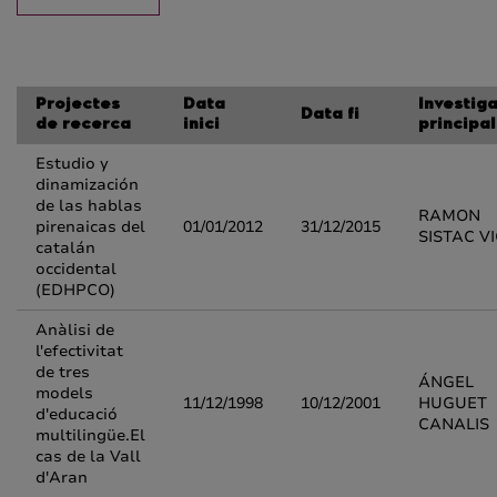
Projectes
Data
Investig
Data fi
de recerca
inici
principal
Estudio y
dinamización
de las hablas
RAMON
pirenaicas del
01/01/2012
31/12/2015
SISTAC V
catalán
occidental
(EDHPCO)
Anàlisi de
l'efectivitat
de tres
ÁNGEL
models
11/12/1998
10/12/2001
HUGUET
d'educació
CANALIS
multilingüe.El
cas de la Vall
d'Aran