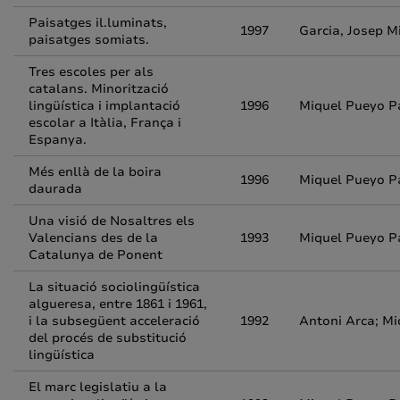
Paisatges il.luminats,
1997
Garcia, Josep M
paisatges somiats.
Tres escoles per als
catalans. Minorització
lingüística i implantació
1996
Miquel Pueyo P
escolar a Itàlia, França i
Espanya.
Més enllà de la boira
1996
Miquel Pueyo Pa
daurada
Una visió de Nosaltres els
Valencians des de la
1993
Miquel Pueyo P
Catalunya de Ponent
La situació sociolingüística
algueresa, entre 1861 i 1961,
i la subsegüent acceleració
1992
Antoni Arca; Mi
del procés de substitució
lingüística
El marc legislatiu a la