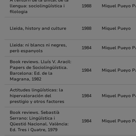
A l'entorn de la unitat de la
llengua: sociolingüística i
1988
Miquel Pueyo P
filologia
Lleida, history and culture
1988
Miquel Pueyo
Lleida: ni blancs ni negres,
1984
Miquel Pueyo P
però espanyols
Book reviews. Lluís V. Aracil:
Papers de Sociolingüística.
1984
Miquel Pueyo P
Barcelona: Ed. de la
Magrana, 1982
Actitudes lingüísticas: la
hipervaloración del
1984
Miquel Pueyo P
prestigio y otros factores
Book reviews. Sebastià
Serrano: Lingüística i
1984
Miquel Pueyo P
Qüestió Nacional. València:
Ed. Tres i Quatre, 1979