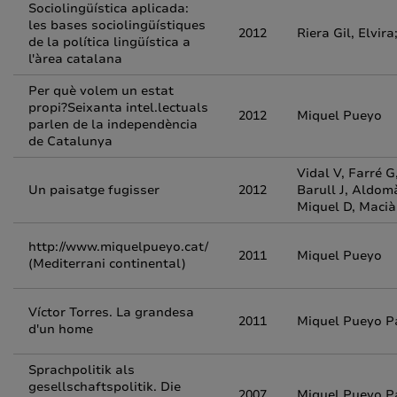
Sociolingüística aplicada:
les bases sociolingüístiques
2012
Riera Gil, Elvir
de la política lingüística a
l'àrea catalana
Per què volem un estat
propi?Seixanta intel.lectuals
2012
Miquel Pueyo
parlen de la independència
de Catalunya
Vidal V, Farré G
Un paisatge fugisser
2012
Barull J, Aldomà
Miquel D, Macià
http://www.miquelpueyo.cat/
2011
Miquel Pueyo
(Mediterrani continental)
Víctor Torres. La grandesa
2011
Miquel Pueyo P
d'un home
Sprachpolitik als
gesellschaftspolitik. Die
2007
Miquel Pueyo P