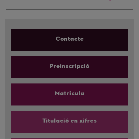
Contacte
Preinscripció
Matrícula
Titulació en xifres